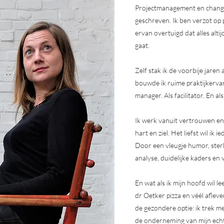
Projectmanagement en change
geschreven. Ik ben verzot op p
ervan overtuigd dat alles alti
gaat.
Zelf stak ik de voorbije jare
bouwde ik ruime praktijkervar
manager. Als facilitator. En als
Ik werk vanuit vertrouwen en 
hart en ziel. Het liefst wil ik 
Door een vleugje humor, ste
analyse, duidelijke kaders en
En wat als ik mijn hoofd wil 
dr Oetker pizza en véél aflev
de gezondere optie: ik trek me
de onderneming van mijn echt