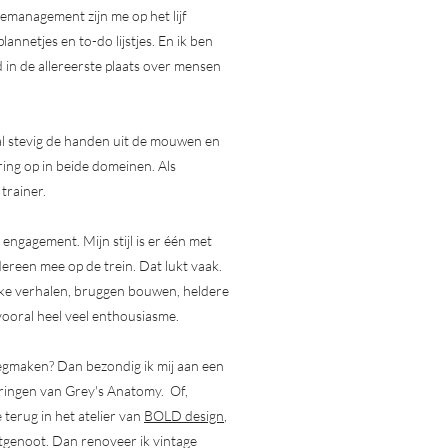
management zijn me op het lijf
lannetjes en to-do lijstjes. En ik ben
jd in de allereerste plaats over mensen
n al stevig de handen uit de mouwen en
ing op in beide domeinen. Als
 trainer.
engagement. Mijn stijl is er één met
iedereen mee op de trein. Dat lukt vaak.
rke verhalen, bruggen bouwen, heldere
 vooral heel veel enthousiasme.
leegmaken? Dan bezondig ik mij aan een
eringen van Grey's Anatomy. Of,
 terug in het atelier van
BOLD design
,
genoot. Dan renoveer ik vintage