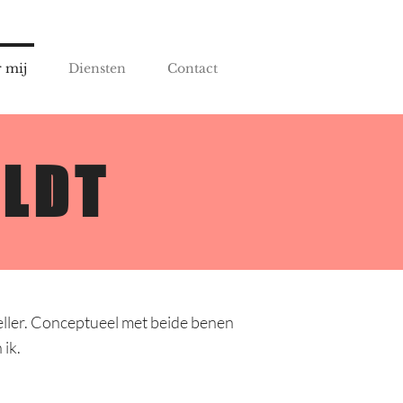
 mij
Diensten
Contact
ELDT
teller. Conceptueel met beide benen
 ik.